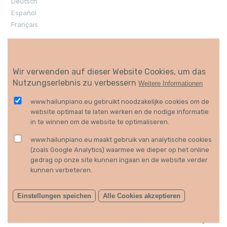
Deutsch
Español
Français
Melden Sie sich an, um die neuesten
Nachrichten zu empfangen
Wir verwenden auf dieser Website Cookies, um das
Nutzungserlebnis zu verbessern
Weitere Informationen
www.hailunpiano.eu gebruikt noodzakelijke cookies om de
website optimaal te laten werken en de nodige informatie
Ich bin damit einverstanden, dass meine
Daten wie in der
Datenschutzrichtlinie
in te winnen om de website te optimaliseren.
beschrieben verwendet werden.
www.hailunpiano.eu maakt gebruik van analytische cookies
(zoals Google Analytics) waarmee we dieper op het online
gedrag op onze site kunnen ingaan en de website verder
FOLGEN SIE UNS
kunnen verbeteren.
Haftungsausschluss
Datenschutz & Cookies
Einstellungen speichen
Alle Cookies akzeptieren
Copyright 2020
comma
Website von
, brand strategists